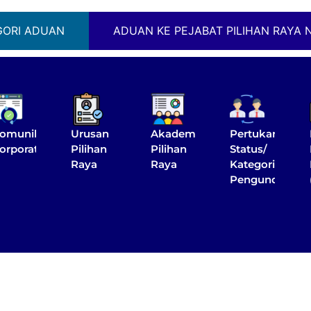
GORI ADUAN
ADUAN KE PEJABAT PILIHAN RAYA 
omunikasi
Urusan
Akademi
Pertukaran
orporat
Pilihan
Pilihan
Status/
Raya
Raya
Kategori
Pengundi