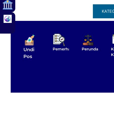
KATE
Pemerhati
Perundangan
K
Undi
K
Pos