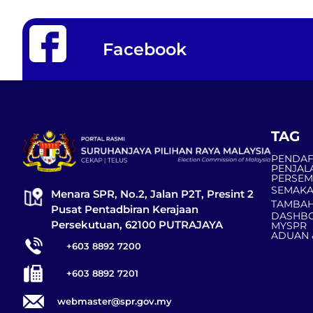
Facebook
TAG
PENDAF
PENJAL
PERSE
SEMAKA
Menara SPR, No.2, Jalan P2T, Presint 2
TAMBAH
Pusat Pentadbiran Kerajaan
DASHBO
Persekutuan, 62100 PUTRAJAYA
MYSPR
ADUAN 
+603 8892 7200
+603 8892 7201
webmaster@spr.gov.my