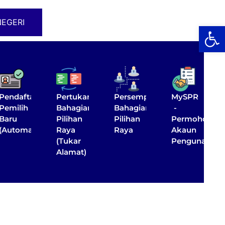
NEGERI
Op
Pendaftaran
Pertukaran
Persempadanan
MySPR
Pemilih
Bahagian
Bahagian
-
Baru
Pilihan
Pilihan
Permohonan
(Automatik)
Raya
Raya
Akaun
(Tukar
Penguna
Alamat)