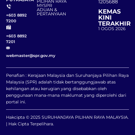
PILIHAN RAYA
1205688
MYSPR
ADUAN &
KEMAS
PERTANYAAN
+603 8892
KINI
7200
TERAKHIR
1 OGOS 2026
+603 8892
7201
webmaster@spr.gov.my
Penafian : Kerajaan Malaysia dan Suruhanjaya Pilihan Raya
Malaysia (SPR) adalah tidak bertanggungjawab atas
kehilangan atau kerugian yang disebabkan oleh
penggunaan mana-mana maklumat yang diperolehi dari
portal ini.
Hakcipta © 2025 SURUHANJAYA PILIHAN RAYA MALAYSIA.
| Hak Cipta Terpelihara.