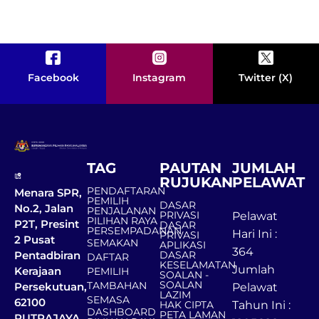
Facebook
Instagram
Twitter (X)
TAG
PAUTAN
JUMLAH
RUJUKAN
PELAWAT
PENDAFTARAN
Menara SPR,
PEMILIH
DASAR
No.2, Jalan
PENJALANAN
PRIVASI
Pelawat
PILIHAN RAYA
P2T, Presint
DASAR
PERSEMPADANAN
Hari Ini :
PRIVASI
2 Pusat
SEMAKAN
APLIKASI
364
DASAR
Pentadbiran
DAFTAR
KESELAMATAN
Jumlah
Kerajaan
PEMILIH
SOALAN -
SOALAN
TAMBAHAN
Persekutuan,
Pelawat
LAZIM
SEMASA
62100
HAK CIPTA
Tahun Ini :
DASHBOARD
PETA LAMAN
PUTRAJAYA