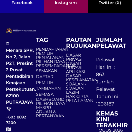
Facebook
Instagram
Twitter (X)
TAG
PAUTAN
JUMLAH
RUJUKAN
PELAWAT
PENDAFTARAN
Menara SPR,
PEMILIH
DASAR
No.2, Jalan
PENJALANAN
PRIVASI
Pelawat
PILIHAN RAYA
P2T, Presint
DASAR
PERSEMPADANAN
Hari Ini :
PRIVASI
2 Pusat
SEMAKAN
APLIKASI
863
DASAR
Pentadbiran
DAFTAR
KESELAMATAN
Jumlah
Kerajaan
PEMILIH
SOALAN -
SOALAN
TAMBAHAN
Persekutuan,
Pelawat
LAZIM
SEMASA
62100
HAK CIPTA
Tahun Ini :
DASHBOARD
PETA LAMAN
PUTRAJAYA
PILIHAN RAYA
1206187
MYSPR
ADUAN &
KEMAS
PERTANYAAN
+603 8892
KINI
7200
TERAKHIR
1 OGOS 2026