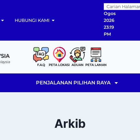
07
Ogos
HUBUNGI KAMI
2026
23:19
PM
F.A.Q
PETA LOKASI
ADUAN
PETA LAMAN
PENJALANAN PILIHAN RAYA
Arkib