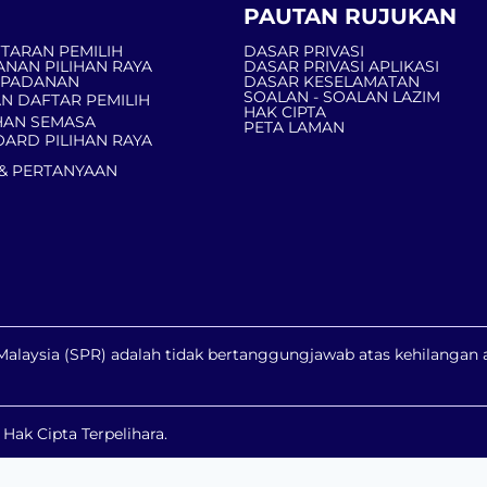
PAUTAN RUJUKAN
TARAN PEMILIH
DASAR PRIVASI
ANAN PILIHAN RAYA
DASAR PRIVASI APLIKASI
MPADANAN
DASAR KESELAMATAN
SOALAN - SOALAN LAZIM
N DAFTAR PEMILIH
HAK CIPTA
AN SEMASA
PETA LAMAN
ARD PILIHAN RAYA
& PERTANYAAN
a Malaysia (SPR) adalah tidak bertanggungjawab atas kehilanga
ak Cipta Terpelihara.