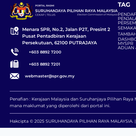
TAG
PENDAF
PENJAL
PERSE
SEMAKA
Menara SPR, No.2, Jalan P2T, Presint 2
TAMBAH
Pusat Pentadbiran Kerajaan
DASHBO
Persekutuan, 62100 PUTRAJAYA
MYSPR
ADUAN 
+603 8892 7200
+603 8892 7201
webmaster@spr.gov.my
Penafian : Kerajaan Malaysia dan Suruhanjaya Pilihan Ray
mana maklumat yang diperolehi dari portal ini.
Hakcipta © 2025 SURUHANJAYA PILIHAN RAYA MALAYSIA. | H