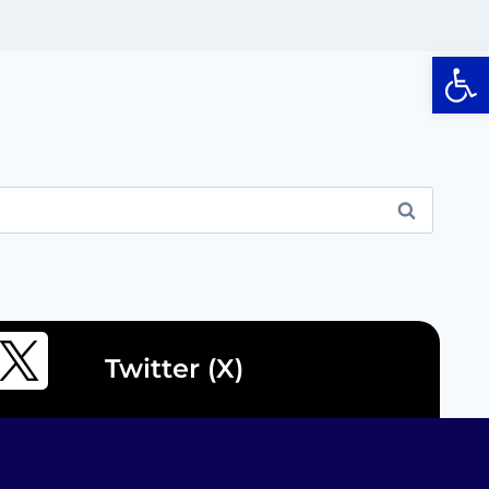
Op
Twitter (X)