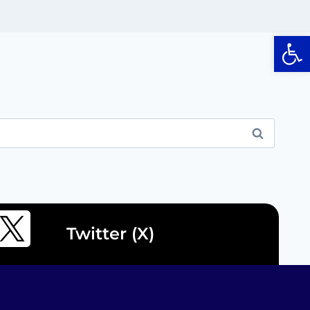
Op
Twitter (X)