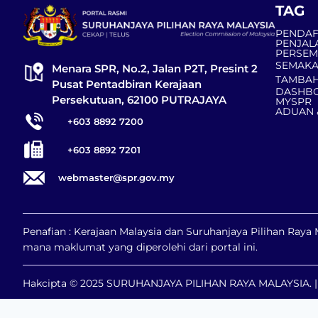
TAG
PENDAF
PENJAL
PERSE
SEMAKA
Menara SPR, No.2, Jalan P2T, Presint 2
TAMBAH
Pusat Pentadbiran Kerajaan
DASHBO
Persekutuan, 62100 PUTRAJAYA
MYSPR
ADUAN 
+603 8892 7200
+603 8892 7201
webmaster@spr.gov.my
Penafian : Kerajaan Malaysia dan Suruhanjaya Pilihan Ray
mana maklumat yang diperolehi dari portal ini.
Hakcipta © 2025 SURUHANJAYA PILIHAN RAYA MALAYSIA. | H