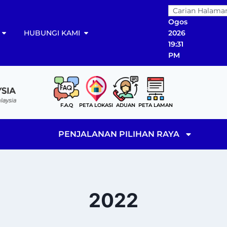
09
Ogos
HUBUNGI KAMI
2026
19:31
PM
F.A.Q
PETA LOKASI
ADUAN
PETA LAMAN
PENJALANAN PILIHAN RAYA
2022