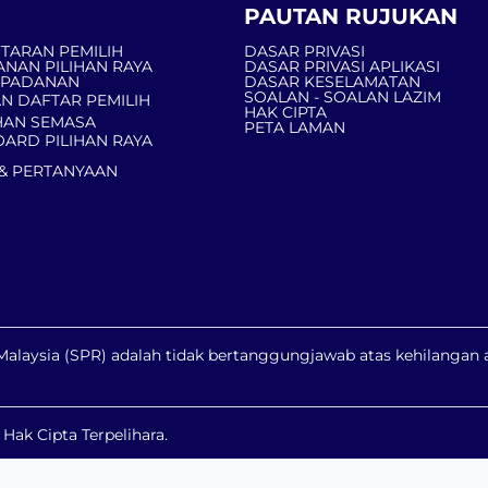
PAUTAN RUJUKAN
TARAN PEMILIH
DASAR PRIVASI
ANAN PILIHAN RAYA
DASAR PRIVASI APLIKASI
MPADANAN
DASAR KESELAMATAN
SOALAN - SOALAN LAZIM
N DAFTAR PEMILIH
HAK CIPTA
AN SEMASA
PETA LAMAN
ARD PILIHAN RAYA
& PERTANYAAN
a Malaysia (SPR) adalah tidak bertanggungjawab atas kehilanga
ak Cipta Terpelihara.