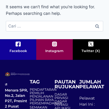
It seems we can’t find what you’re looking for.
Perhaps searching can help.
Facebook
Instagram
Twitter (X)
TAG
PAUTAN
JUMLAH
RUJUKAN
PELAWAT
PENDAFTARAN
Menara SPR,
PEMILIH
DASAR
No.2, Jalan
PENJALANAN
PRIVASI
Pelawat
PILIHAN RAYA
P2T, Presint
DASAR
PERSEMPADANAN
Hari Ini :
PRIVASI
2 Pusat
SEMAKAN
APLIKASI