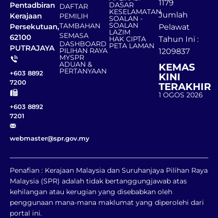
1179
DASAR
Pentadbiran
DAFTAR
KESELAMATAN
Jumlah
Kerajaan
PEMILIH
SOALAN -
SOALAN
TAMBAHAN
Persekutuan,
Pelawat
LAZIM
SEMASA
62100
HAK CIPTA
Tahun Ini :
DASHBOARD
PETA LAMAN
PUTRAJAYA
PILIHAN RAYA
1209837
MYSPR
ADUAN &
KEMAS
PERTANYAAN
+603 8892
KINI
7200
TERAKHIR
1 OGOS 2026
+603 8892
7201
webmaster@spr.gov.my
Penafian : Kerajaan Malaysia dan Suruhanjaya Pilihan Raya
Malaysia (SPR) adalah tidak bertanggungjawab atas
kehilangan atau kerugian yang disebabkan oleh
penggunaan mana-mana maklumat yang diperolehi dari
portal ini.