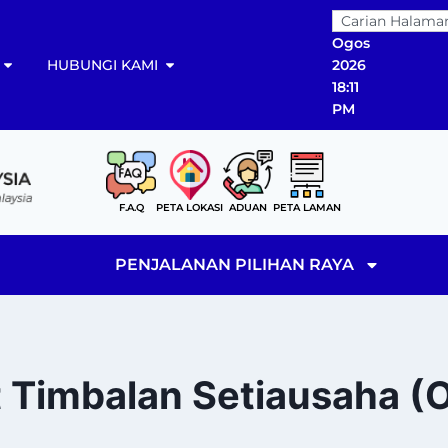
07
Ogos
HUBUNGI KAMI
2026
18:11
PM
F.A.Q
PETA LOKASI
ADUAN
PETA LAMAN
PENJALANAN PILIHAN RAYA
 Timbalan Setiausaha (