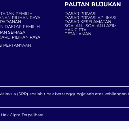
PAUTAN RUJUKAN
TARAN PEMILIH
DASAR PRIVASI
ANAN PILIHAN RAYA
DASAR PRIVASI APLIKASI
MPADANAN
DASAR KESELAMATAN
SOALAN - SOALAN LAZIM
N DAFTAR PEMILIH
HAK CIPTA
AN SEMASA
PETA LAMAN
ARD PILIHAN RAYA
& PERTANYAAN
a Malaysia (SPR) adalah tidak bertanggungjawab atas kehilanga
ak Cipta Terpelihara.