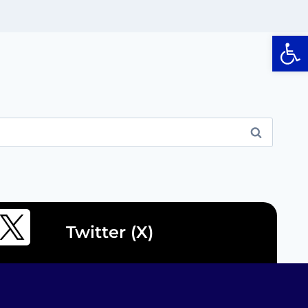
Op
Twitter (X)