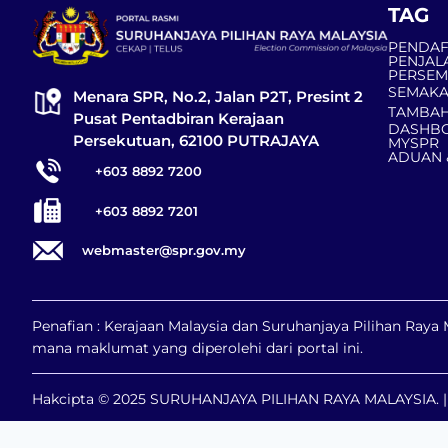
TAG
PENDAF
PENJAL
PERSE
SEMAKA
Menara SPR, No.2, Jalan P2T, Presint 2
TAMBAH
Pusat Pentadbiran Kerajaan
DASHBO
Persekutuan, 62100 PUTRAJAYA
MYSPR
ADUAN 
+603 8892 7200
+603 8892 7201
webmaster@spr.gov.my
Penafian : Kerajaan Malaysia dan Suruhanjaya Pilihan Ray
mana maklumat yang diperolehi dari portal ini.
Hakcipta © 2025 SURUHANJAYA PILIHAN RAYA MALAYSIA. | H