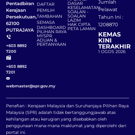
Jumlah
DASAR
Pentadbiran
DAFTAR
KESELAMATAN
Pelawat
Kerajaan
PEMILIH
SOALAN -
SOALAN
TAMBAHAN
Persekutuan,
Tahun Ini :
LAZIM
SEMASA
62100
HAK CIPTA
1208870
DASHBOARD
PETA LAMAN
PUTRAJAYA
PILIHAN RAYA
KEMAS
MYSPR
KINI
ADUAN &
PERTANYAAN
TERAKHIR
+603 8892
1 OGOS 2026
7200
+603 8892
7201
webmaster@spr.gov.my
Penafian : Kerajaan Malaysia dan Suruhanjaya Pilihan Raya
Malaysia (SPR) adalah tidak bertanggungjawab atas
kehilangan atau kerugian yang disebabkan oleh
penggunaan mana-mana maklumat yang diperolehi dari
portal ini.