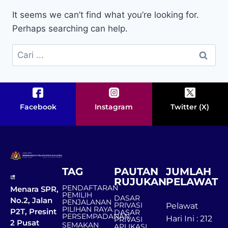
It seems we can’t find what you’re looking for.
Perhaps searching can help.
Facebook
Instagram
Twitter (X)
TAG
PAUTAN
JUMLAH
RUJUKAN
PELAWAT
PENDAFTARAN
Menara SPR,
PEMILIH
DASAR
No.2, Jalan
PENJALANAN
PRIVASI
Pelawat
PILIHAN RAYA
P2T, Presint
DASAR
PERSEMPADANAN
Hari Ini : 212
PRIVASI
2 Pusat
SEMAKAN
APLIKASI