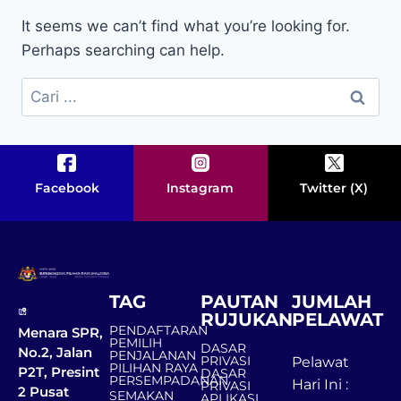
It seems we can’t find what you’re looking for.
Perhaps searching can help.
Facebook
Instagram
Twitter (X)
TAG
PAUTAN
JUMLAH
RUJUKAN
PELAWAT
PENDAFTARAN
Menara SPR,
PEMILIH
DASAR
No.2, Jalan
PENJALANAN
PRIVASI
Pelawat
PILIHAN RAYA
P2T, Presint
DASAR
PERSEMPADANAN
Hari Ini :
PRIVASI
2 Pusat
SEMAKAN
APLIKASI