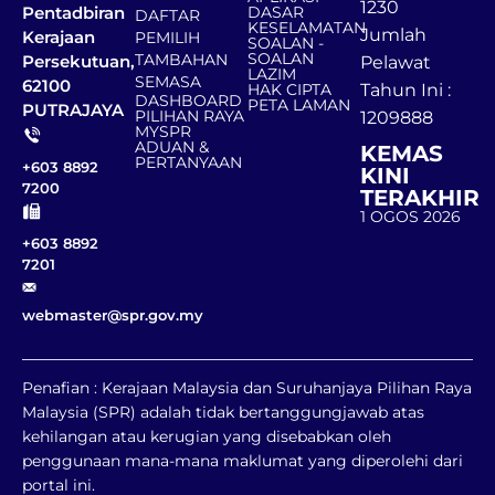
1230
DASAR
Pentadbiran
DAFTAR
KESELAMATAN
Jumlah
Kerajaan
PEMILIH
SOALAN -
SOALAN
TAMBAHAN
Persekutuan,
Pelawat
LAZIM
SEMASA
62100
HAK CIPTA
Tahun Ini :
DASHBOARD
PETA LAMAN
PUTRAJAYA
PILIHAN RAYA
1209888
MYSPR
ADUAN &
KEMAS
PERTANYAAN
+603 8892
KINI
7200
TERAKHIR
1 OGOS 2026
+603 8892
7201
webmaster@spr.gov.my
Penafian : Kerajaan Malaysia dan Suruhanjaya Pilihan Raya
Malaysia (SPR) adalah tidak bertanggungjawab atas
kehilangan atau kerugian yang disebabkan oleh
penggunaan mana-mana maklumat yang diperolehi dari
portal ini.