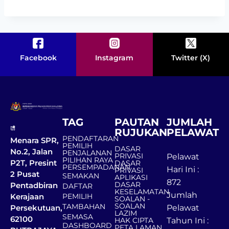
Facebook
Instagram
Twitter (X)
TAG
PAUTAN
JUMLAH
RUJUKAN
PELAWAT
PENDAFTARAN
Menara SPR,
PEMILIH
DASAR
No.2, Jalan
PENJALANAN
PRIVASI
Pelawat
PILIHAN RAYA
P2T, Presint
DASAR
PERSEMPADANAN
Hari Ini :
PRIVASI
2 Pusat
SEMAKAN
APLIKASI
872
DASAR
Pentadbiran
DAFTAR
KESELAMATAN
Jumlah
Kerajaan
PEMILIH
SOALAN -
SOALAN
TAMBAHAN
Persekutuan,
Pelawat
LAZIM
SEMASA
62100
HAK CIPTA
Tahun Ini :
DASHBOARD
PETA LAMAN