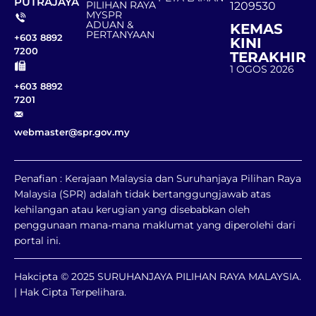
PUTRAJAYA
PILIHAN RAYA
1209530
MYSPR
ADUAN &
KEMAS
PERTANYAAN
+603 8892
KINI
7200
TERAKHIR
1 OGOS 2026
+603 8892
7201
webmaster@spr.gov.my
Penafian : Kerajaan Malaysia dan Suruhanjaya Pilihan Raya
Malaysia (SPR) adalah tidak bertanggungjawab atas
kehilangan atau kerugian yang disebabkan oleh
penggunaan mana-mana maklumat yang diperolehi dari
portal ini.
Hakcipta © 2025 SURUHANJAYA PILIHAN RAYA MALAYSIA.
| Hak Cipta Terpelihara.