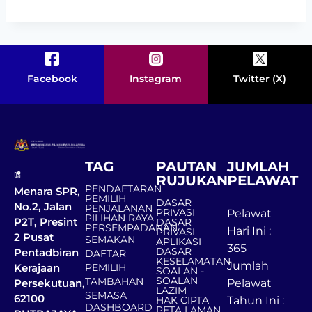
Facebook
Instagram
Twitter (X)
TAG
PAUTAN
JUMLAH
RUJUKAN
PELAWAT
PENDAFTARAN
Menara SPR,
PEMILIH
DASAR
No.2, Jalan
PENJALANAN
PRIVASI
Pelawat
PILIHAN RAYA
P2T, Presint
DASAR
PERSEMPADANAN
Hari Ini :
PRIVASI
2 Pusat
SEMAKAN
APLIKASI
365
DASAR
Pentadbiran
DAFTAR
KESELAMATAN
Jumlah
Kerajaan
PEMILIH
SOALAN -
SOALAN
TAMBAHAN
Persekutuan,
Pelawat
LAZIM
SEMASA
62100
HAK CIPTA
Tahun Ini :
DASHBOARD
PETA LAMAN