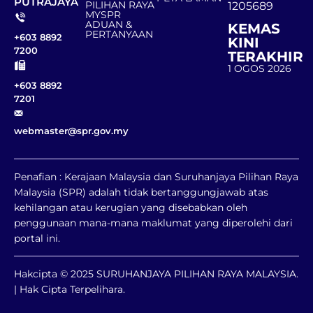
PUTRAJAYA
PILIHAN RAYA
1205689
MYSPR
ADUAN &
KEMAS
PERTANYAAN
+603 8892
KINI
7200
TERAKHIR
1 OGOS 2026
+603 8892
7201
webmaster@spr.gov.my
Penafian : Kerajaan Malaysia dan Suruhanjaya Pilihan Raya
Malaysia (SPR) adalah tidak bertanggungjawab atas
kehilangan atau kerugian yang disebabkan oleh
penggunaan mana-mana maklumat yang diperolehi dari
portal ini.
Hakcipta © 2025 SURUHANJAYA PILIHAN RAYA MALAYSIA.
| Hak Cipta Terpelihara.