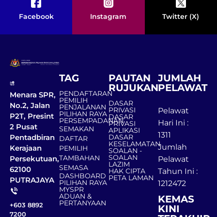
Facebook
Instagram
Twitter (X)
TAG
PAUTAN
JUMLAH
RUJUKAN
PELAWAT
PENDAFTARAN
Menara SPR,
PEMILIH
DASAR
No.2, Jalan
PENJALANAN
PRIVASI
Pelawat
PILIHAN RAYA
P2T, Presint
DASAR
PERSEMPADANAN
Hari Ini :
PRIVASI
2 Pusat
SEMAKAN
APLIKASI
1311
DASAR
Pentadbiran
DAFTAR
KESELAMATAN
Jumlah
Kerajaan
PEMILIH
SOALAN -
SOALAN
TAMBAHAN
Persekutuan,
Pelawat
LAZIM
SEMASA
62100
HAK CIPTA
Tahun Ini :
DASHBOARD
PETA LAMAN
PUTRAJAYA
PILIHAN RAYA
1212472
MYSPR
ADUAN &
KEMAS
PERTANYAAN
+603 8892
KINI
7200