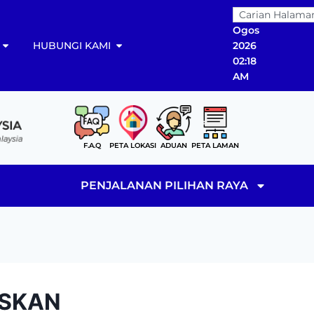
08
Ogos
HUBUNGI KAMI
2026
02:18
AM
F.A.Q
PETA LOKASI
ADUAN
PETA LAMAN
PENJALANAN PILIHAN RAYA
ISKAN