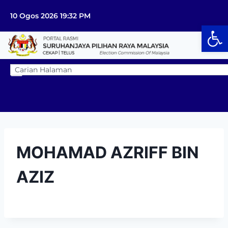
10 Ogos 2026 19:32 PM
Op
MOHAMAD AZRIFF BIN
AZIZ