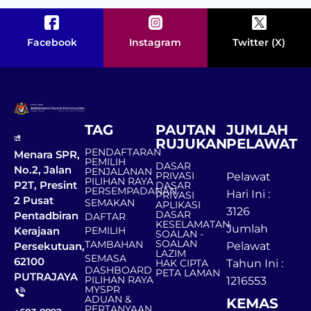
Facebook
Instagram
Twitter (X)
TAG
PAUTAN
JUMLAH
RUJUKAN
PELAWAT
PENDAFTARAN
Menara SPR,
PEMILIH
DASAR
No.2, Jalan
PENJALANAN
PRIVASI
Pelawat
PILIHAN RAYA
P2T, Presint
DASAR
PERSEMPADANAN
Hari Ini :
PRIVASI
2 Pusat
SEMAKAN
APLIKASI
3126
DASAR
Pentadbiran
DAFTAR
KESELAMATAN
Jumlah
Kerajaan
PEMILIH
SOALAN -
SOALAN
TAMBAHAN
Persekutuan,
Pelawat
LAZIM
SEMASA
62100
HAK CIPTA
Tahun Ini :
DASHBOARD
PETA LAMAN
PUTRAJAYA
PILIHAN RAYA
1216553
MYSPR
ADUAN &
KEMAS
PERTANYAAN