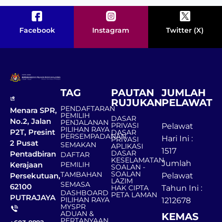
Facebook
Instagram
Twitter (X)
TAG
PAUTAN
JUMLAH
RUJUKAN
PELAWAT
PENDAFTARAN
Menara SPR,
PEMILIH
DASAR
No.2, Jalan
PENJALANAN
PRIVASI
Pelawat
PILIHAN RAYA
P2T, Presint
DASAR
PERSEMPADANAN
Hari Ini :
PRIVASI
2 Pusat
SEMAKAN
APLIKASI
1517
DASAR
Pentadbiran
DAFTAR
KESELAMATAN
Jumlah
Kerajaan
PEMILIH
SOALAN -
SOALAN
TAMBAHAN
Persekutuan,
Pelawat
LAZIM
SEMASA
62100
HAK CIPTA
Tahun Ini :
DASHBOARD
PETA LAMAN
PUTRAJAYA
PILIHAN RAYA
1212678
MYSPR
ADUAN &
KEMAS
PERTANYAAN