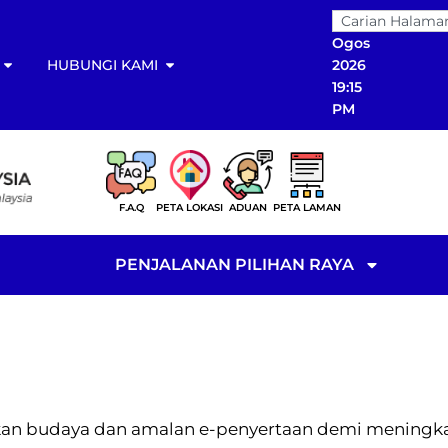
08
Ogos
HUBUNGI KAMI
2026
19:15
PM
F.A.Q
PETA LOKASI
ADUAN
PETA LAMAN
PENJALANAN PILIHAN RAYA
lakan budaya dan amalan e-penyertaan demi mening