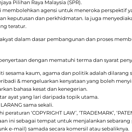
ya Pilihan Raya Malaysia (SPR).
i membolehkan agensi untuk meneroka perspektif ya
an keputusan dan perkhidmatan. Ia juga menyediaka
ng teratur.
n rakyat dalam dasar pembangunan dan proses memb
enyertaan dengan mematuhi terma dan syarat penyert
ti sesama kaum, agama dan politik adalah dilarang s
ibadi & mengeluarkan kenyataan yang boleh menyin
rkan bahasa kesat dan kenegerian.
 ayat yang lari daripada topik utama.
ILARANG sama sekali.
hi peraturan ‘COPYRIGHT LAW’, ‘TRADEMARK’, ‘PATENT
ini sebagai tempat untuk menjalankan sebarang pe
junk e-mail) samada secara komersil atau sebaliknya.