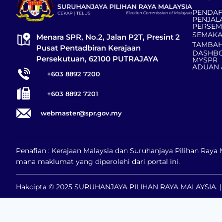
PENDAF
PENJAL
PERSE
SEMAKA
Menara SPR, No.2, Jalan P2T, Presint 2
TAMBAH
Pusat Pentadbiran Kerajaan
DASHBO
Persekutuan, 62100 PUTRAJAYA
MYSPR
ADUAN 
+603 8892 7200
+603 8892 7201
webmaster@spr.gov.my
Penafian : Kerajaan Malaysia dan Suruhanjaya Pilihan Ray
mana maklumat yang diperolehi dari portal ini.
Hakcipta © 2025 SURUHANJAYA PILIHAN RAYA MALAYSIA. | H