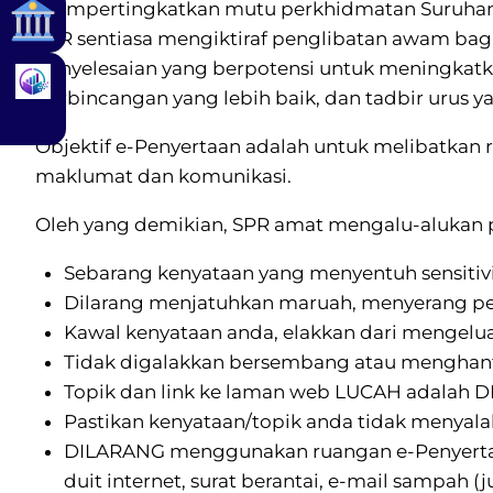
mempertingkatkan mutu perkhidmatan Suruhanja
SPR sentiasa mengiktiraf penglibatan awam bag
penyelesaian yang berpotensi untuk meningkatk
perbincangan yang lebih baik, dan tadbir urus ya
Objektif e-Penyertaan adalah untuk melibatka
maklumat dan komunikasi.
Oleh yang demikian, SPR amat mengalu-alukan p
Sebarang kenyataan yang menyentuh sensitivi
Dilarang menjatuhkan maruah, menyerang per
Kawal kenyataan anda, elakkan dari mengelua
Tidak digalakkan bersembang atau menghantar
Topik dan link ke laman web LUCAH adalah D
Pastikan kenyataan/topik anda tidak menyala
DILARANG menggunakan ruangan e-Penyertaan 
duit internet, surat berantai, e-mail sampah (