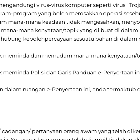
mengandungi virus-virus komputer seperti virus “Troj
rogram-program yang boleh merosakkan operasi sese
alam mana-mana keadaan tidak mengesahkan, menyo
mana-mana kenyataan/topik yang di buat di dalam rua
hubung kebolehpercayaan sesuatu bahan di dalam ru
hak meminda dan memadam mana-mana kenyataan/to
 meminda Polisi dan Garis Panduan e-Penyertaan ini
n dalam ruangan e-Penyertaan ini, anda termaktub d
at/ cadangan/ pertanyaan orang awam yang telah d
ia. Setiap cadangan yang telah diambil tindakan aka