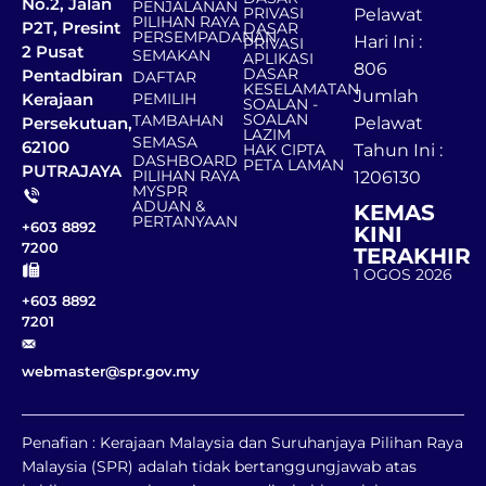
No.2, Jalan
PENJALANAN
PRIVASI
Pelawat
PILIHAN RAYA
P2T, Presint
DASAR
PERSEMPADANAN
Hari Ini :
PRIVASI
2 Pusat
SEMAKAN
APLIKASI
806
DASAR
Pentadbiran
DAFTAR
KESELAMATAN
Jumlah
Kerajaan
PEMILIH
SOALAN -
SOALAN
TAMBAHAN
Persekutuan,
Pelawat
LAZIM
SEMASA
62100
HAK CIPTA
Tahun Ini :
DASHBOARD
PETA LAMAN
PUTRAJAYA
PILIHAN RAYA
1206130
MYSPR
ADUAN &
KEMAS
PERTANYAAN
+603 8892
KINI
7200
TERAKHIR
1 OGOS 2026
+603 8892
7201
webmaster@spr.gov.my
Penafian : Kerajaan Malaysia dan Suruhanjaya Pilihan Raya
Malaysia (SPR) adalah tidak bertanggungjawab atas