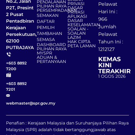
No.2, Jalan
PENJALANAN
PRIVASI
Pelawat
PILIHAN RAYA
P2T, Presint
DASAR
PERSEMPADANAN
Hari Ini :
PRIVASI
2 Pusat
SEMAKAN
APLIKASI
966
DASAR
Pentadbiran
DAFTAR
KESELAMATAN
Jumlah
Kerajaan
PEMILIH
SOALAN -
SOALAN
TAMBAHAN
Persekutuan,
Pelawat
LAZIM
SEMASA
62100
HAK CIPTA
Tahun Ini :
DASHBOARD
PETA LAMAN
PUTRAJAYA
PILIHAN RAYA
1212127
MYSPR
ADUAN &
KEMAS
PERTANYAAN
+603 8892
KINI
7200
TERAKHIR
1 OGOS 2026
+603 8892
7201
webmaster@spr.gov.my
Penafian : Kerajaan Malaysia dan Suruhanjaya Pilihan Raya
Malaysia (SPR) adalah tidak bertanggungjawab atas