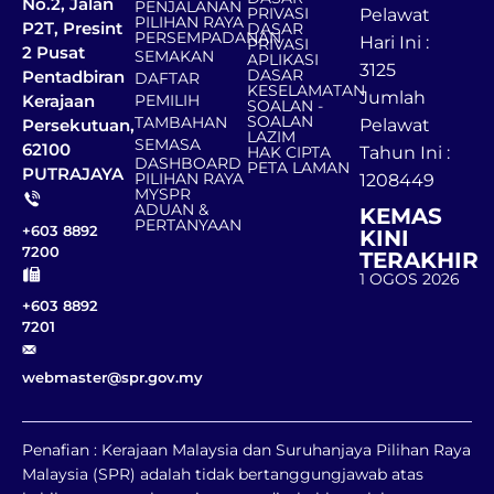
No.2, Jalan
PENJALANAN
PRIVASI
Pelawat
PILIHAN RAYA
P2T, Presint
DASAR
PERSEMPADANAN
Hari Ini :
PRIVASI
2 Pusat
SEMAKAN
APLIKASI
3125
DASAR
Pentadbiran
DAFTAR
KESELAMATAN
Jumlah
Kerajaan
PEMILIH
SOALAN -
SOALAN
TAMBAHAN
Persekutuan,
Pelawat
LAZIM
SEMASA
62100
HAK CIPTA
Tahun Ini :
DASHBOARD
PETA LAMAN
PUTRAJAYA
PILIHAN RAYA
1208449
MYSPR
ADUAN &
KEMAS
PERTANYAAN
+603 8892
KINI
7200
TERAKHIR
1 OGOS 2026
+603 8892
7201
webmaster@spr.gov.my
Penafian : Kerajaan Malaysia dan Suruhanjaya Pilihan Raya
Malaysia (SPR) adalah tidak bertanggungjawab atas