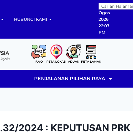
07
Ogos
HUBUNGI KAMI
2026
22:07
PM
F.A.Q
PETA LOKASI
ADUAN
PETA LAMAN
PENJALANAN PILIHAN RAYA
.32/2024 : KEPUTUSAN PRK