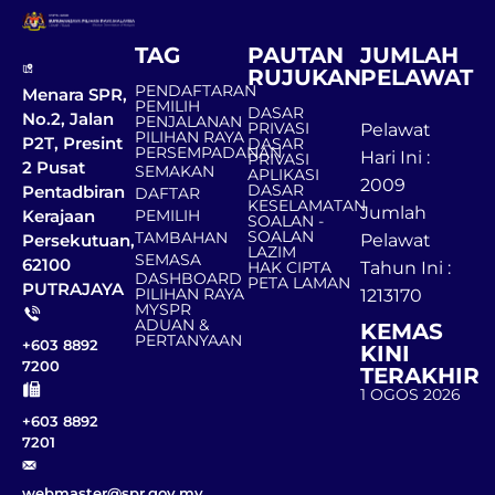
TAG
PAUTAN
JUMLAH
RUJUKAN
PELAWAT
PENDAFTARAN
Menara SPR,
PEMILIH
DASAR
No.2, Jalan
PENJALANAN
PRIVASI
Pelawat
PILIHAN RAYA
P2T, Presint
DASAR
PERSEMPADANAN
Hari Ini :
PRIVASI
2 Pusat
SEMAKAN
APLIKASI
2009
DASAR
Pentadbiran
DAFTAR
KESELAMATAN
Jumlah
Kerajaan
PEMILIH
SOALAN -
SOALAN
TAMBAHAN
Persekutuan,
Pelawat
LAZIM
SEMASA
62100
HAK CIPTA
Tahun Ini :
DASHBOARD
PETA LAMAN
PUTRAJAYA
PILIHAN RAYA
1213170
MYSPR
ADUAN &
KEMAS
PERTANYAAN
+603 8892
KINI
7200
TERAKHIR
1 OGOS 2026
+603 8892
7201
webmaster@spr.gov.my