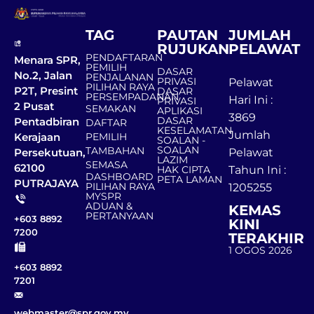
TAG
PAUTAN
JUMLAH
RUJUKAN
PELAWAT
PENDAFTARAN
Menara SPR,
PEMILIH
DASAR
No.2, Jalan
PENJALANAN
PRIVASI
Pelawat
PILIHAN RAYA
P2T, Presint
DASAR
PERSEMPADANAN
Hari Ini :
PRIVASI
2 Pusat
SEMAKAN
APLIKASI
3869
DASAR
Pentadbiran
DAFTAR
KESELAMATAN
Jumlah
Kerajaan
PEMILIH
SOALAN -
SOALAN
TAMBAHAN
Persekutuan,
Pelawat
LAZIM
SEMASA
62100
HAK CIPTA
Tahun Ini :
DASHBOARD
PETA LAMAN
PUTRAJAYA
PILIHAN RAYA
1205255
MYSPR
ADUAN &
KEMAS
PERTANYAAN
+603 8892
KINI
7200
TERAKHIR
1 OGOS 2026
+603 8892
7201
webmaster@spr.gov.my