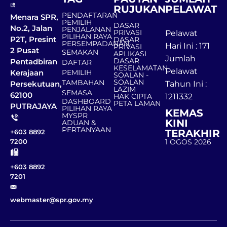
RUJUKAN
PELAWAT
PENDAFTARAN
Menara SPR,
PEMILIH
DASAR
No.2, Jalan
PENJALANAN
PRIVASI
Pelawat
PILIHAN RAYA
P2T, Presint
DASAR
PERSEMPADANAN
Hari Ini : 171
PRIVASI
2 Pusat
SEMAKAN
APLIKASI
Jumlah
DASAR
Pentadbiran
DAFTAR
KESELAMATAN
Pelawat
Kerajaan
PEMILIH
SOALAN -
SOALAN
TAMBAHAN
Persekutuan,
Tahun Ini :
LAZIM
SEMASA
62100
HAK CIPTA
1211332
DASHBOARD
PETA LAMAN
PUTRAJAYA
PILIHAN RAYA
KEMAS
MYSPR
KINI
ADUAN &
PERTANYAAN
TERAKHIR
+603 8892
1 OGOS 2026
7200
+603 8892
7201
webmaster@spr.gov.my