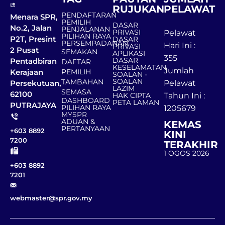
RUJUKAN
PELAWAT
PENDAFTARAN
Menara SPR,
PEMILIH
DASAR
No.2, Jalan
PENJALANAN
PRIVASI
Pelawat
PILIHAN RAYA
P2T, Presint
DASAR
PERSEMPADANAN
Hari Ini :
PRIVASI
2 Pusat
SEMAKAN
APLIKASI
355
DASAR
Pentadbiran
DAFTAR
KESELAMATAN
Jumlah
Kerajaan
PEMILIH
SOALAN -
SOALAN
TAMBAHAN
Persekutuan,
Pelawat
LAZIM
SEMASA
62100
HAK CIPTA
Tahun Ini :
DASHBOARD
PETA LAMAN
PUTRAJAYA
PILIHAN RAYA
1205679
MYSPR
ADUAN &
KEMAS
PERTANYAAN
+603 8892
KINI
7200
TERAKHIR
1 OGOS 2026
+603 8892
7201
webmaster@spr.gov.my