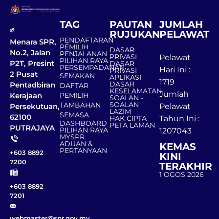
TAG
PAUTAN
JUMLAH
RUJUKAN
PELAWAT
PENDAFTARAN
Menara SPR,
PEMILIH
DASAR
No.2, Jalan
PENJALANAN
PRIVASI
Pelawat
PILIHAN RAYA
P2T, Presint
DASAR
PERSEMPADANAN
Hari Ini :
PRIVASI
2 Pusat
SEMAKAN
APLIKASI
1719
DASAR
Pentadbiran
DAFTAR
KESELAMATAN
Jumlah
Kerajaan
PEMILIH
SOALAN -
SOALAN
TAMBAHAN
Persekutuan,
Pelawat
LAZIM
SEMASA
62100
HAK CIPTA
Tahun Ini :
DASHBOARD
PETA LAMAN
PUTRAJAYA
PILIHAN RAYA
1207043
MYSPR
ADUAN &
KEMAS
PERTANYAAN
+603 8892
KINI
7200
TERAKHIR
1 OGOS 2026
+603 8892
7201
webmaster@spr.gov.my