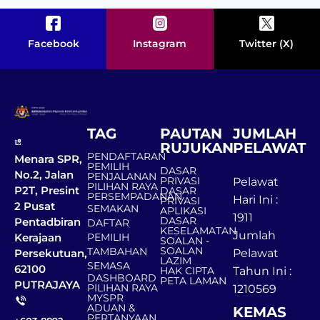
Facebook
Instagram
Twitter (X)
TAG
PAUTAN
JUMLAH
RUJUKAN
PELAWAT
PENDAFTARAN
Menara SPR,
PEMILIH
DASAR
No.2, Jalan
PENJALANAN
PRIVASI
Pelawat
PILIHAN RAYA
P2T, Presint
DASAR
PERSEMPADANAN
Hari Ini :
PRIVASI
2 Pusat
SEMAKAN
APLIKASI
1911
DASAR
Pentadbiran
DAFTAR
KESELAMATAN
Jumlah
Kerajaan
PEMILIH
SOALAN -
SOALAN
TAMBAHAN
Persekutuan,
Pelawat
LAZIM
SEMASA
62100
HAK CIPTA
Tahun Ini :
DASHBOARD
PETA LAMAN
PUTRAJAYA
PILIHAN RAYA
1210569
MYSPR
ADUAN &
KEMAS
PERTANYAAN