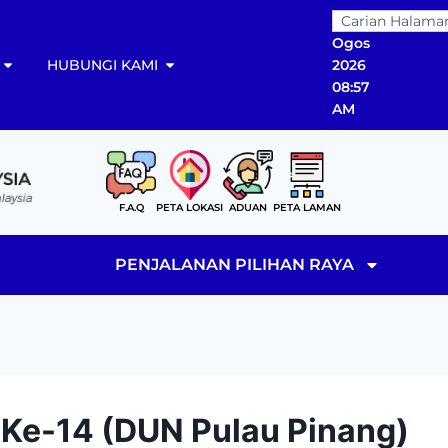
07
Ogos
HUBUNGI KAMI
2026
08:57
AM
F.A.Q
PETA LOKASI
ADUAN
PETA LAMAN
PENJALANAN PILIHAN RAYA
U Ke-14 (DUN Pulau Pinang)