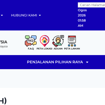
08
Ogos
HUBUNGI KAMI
2026
01:58
AM
F.A.Q
PETA LOKASI
ADUAN
PETA LAMAN
PENJALANAN PILIHAN RAYA
H)