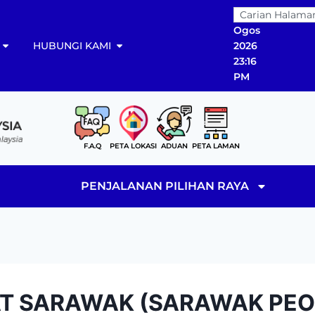
08
Ogos
HUBUNGI KAMI
2026
23:16
PM
F.A.Q
PETA LOKASI
ADUAN
PETA LAMAN
PENJALANAN PILIHAN RAYA
AT SARAWAK (SARAWAK PEO