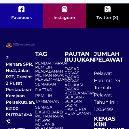
Facebook
Instagram
Twitter (X)
TAG
PAUTAN
JUMLAH
RUJUKAN
PELAWAT
PENDAFTARAN
Menara SPR,
PEMILIH
DASAR
No.2, Jalan
PENJALANAN
PRIVASI
Pelawat
PILIHAN RAYA
P2T, Presint
DASAR
PERSEMPADANAN
Hari Ini : 175
PRIVASI
2 Pusat
SEMAKAN
APLIKASI
Jumlah
DASAR
Pentadbiran
DAFTAR
KESELAMATAN
Pelawat
Kerajaan
PEMILIH
SOALAN -
SOALAN
TAMBAHAN
Persekutuan,
Tahun Ini :
LAZIM
SEMASA
62100
HAK CIPTA
1205499
DASHBOARD
PETA LAMAN
PUTRAJAYA
PILIHAN RAYA
KEMAS
MYSPR
KINI
ADUAN &
PERTANYAAN