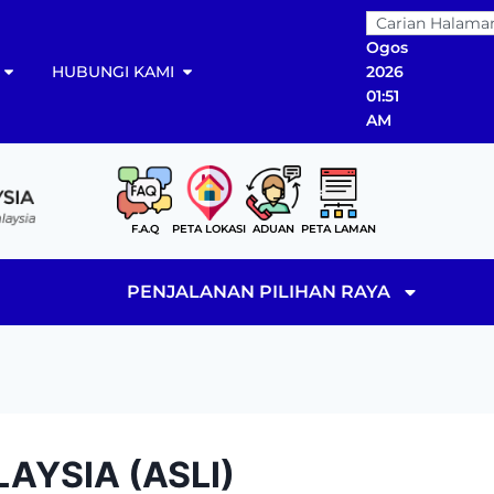
07
Ogos
HUBUNGI KAMI
2026
01:51
AM
F.A.Q
PETA LOKASI
ADUAN
PETA LAMAN
PENJALANAN PILIHAN RAYA
AYSIA (ASLI)