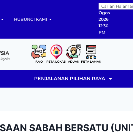
06
Ogos
HUBUNGI KAMI
2026
12:30
PM
F.A.Q
PETA LOKASI
ADUAN
PETA LAMAN
PENJALANAN PILIHAN RAYA
AAN SABAH BERSATU (UNI