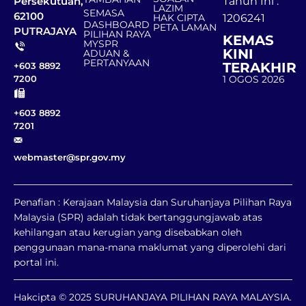
Persekutuan,
Tahun Ini :
LAZIM
SEMASA
62100
HAK CIPTA
1206241
DASHBOARD
PETA LAMAN
PUTRAJAYA
PILIHAN RAYA
KEMAS
MYSPR
KINI
ADUAN &
PERTANYAAN
TERAKHIR
+603 8892
1 OGOS 2026
7200
+603 8892
7201
webmaster@spr.gov.my
Penafian : Kerajaan Malaysia dan Suruhanjaya Pilihan Raya
Malaysia (SPR) adalah tidak bertanggungjawab atas
kehilangan atau kerugian yang disebabkan oleh
penggunaan mana-mana maklumat yang diperolehi dari
portal ini.
Hakcipta © 2025 SURUHANJAYA PILIHAN RAYA MALAYSIA.