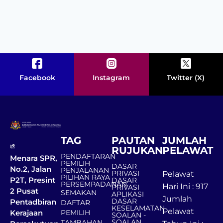
Facebook
Instagram
Twitter (X)
TAG
PAUTAN
JUMLAH
RUJUKAN
PELAWAT
PENDAFTARAN
Menara SPR,
PEMILIH
DASAR
No.2, Jalan
PENJALANAN
PRIVASI
Pelawat
PILIHAN RAYA
P2T, Presint
DASAR
PERSEMPADANAN
Hari Ini : 917
PRIVASI
2 Pusat
SEMAKAN
APLIKASI
Jumlah
DASAR
Pentadbiran
DAFTAR
KESELAMATAN
Pelawat
Kerajaan
PEMILIH
SOALAN -
SOALAN
TAMBAHAN