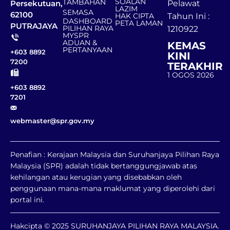
SOALAN
TAMBAHAN
Persekutuan,
Pelawat
LAZIM
SEMASA
62100
HAK CIPTA
Tahun Ini :
DASHBOARD
PETA LAMAN
PUTRAJAYA
PILIHAN RAYA
1210922
MYSPR
ADUAN &
KEMAS
PERTANYAAN
+603 8892
KINI
7200
TERAKHIR
1 OGOS 2026
+603 8892
7201
webmaster@spr.gov.my
Penafian : Kerajaan Malaysia dan Suruhanjaya Pilihan Raya
Malaysia (SPR) adalah tidak bertanggungjawab atas
kehilangan atau kerugian yang disebabkan oleh
penggunaan mana-mana maklumat yang diperolehi dari
portal ini.
Hakcipta © 2025 SURUHANJAYA PILIHAN RAYA MALAYSIA.