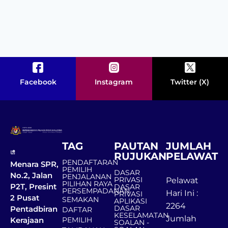
Facebook
Instagram
Twitter (X)
TAG
PAUTAN
JUMLAH
RUJUKAN
PELAWAT
PENDAFTARAN
Menara SPR,
PEMILIH
DASAR
No.2, Jalan
PENJALANAN
PRIVASI
Pelawat
PILIHAN RAYA
P2T, Presint
DASAR
PERSEMPADANAN
Hari Ini :
PRIVASI
2 Pusat
SEMAKAN
APLIKASI
2264
DASAR
Pentadbiran
DAFTAR
KESELAMATAN
Jumlah
Kerajaan
PEMILIH
SOALAN -