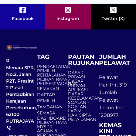
Facebook
Instagram
Twitter (X)
TAG
PAUTAN
JUMLAH
RUJUKAN
PELAWAT
PENDAFTARAN
Menara SPR,
PEMILIH
DASAR
No.2, Jalan
PENJALANAN
PRIVASI
Pelawat
PILIHAN RAYA
P2T, Presint
DASAR
PERSEMPADANAN
Hari Ini : 319
PRIVASI
2 Pusat
SEMAKAN
APLIKASI
Jumlah
DASAR
Pentadbiran
DAFTAR
KESELAMATAN
Pelawat
Kerajaan
PEMILIH
SOALAN -
SOALAN
TAMBAHAN
Persekutuan,
Tahun Ini :
LAZIM
SEMASA
62100
HAK CIPTA
1208977
DASHBOARD
PETA LAMAN
PUTRAJAYA
PILIHAN RAYA
KEMAS
MYSPR
KINI
ADUAN &
PERTANYAAN