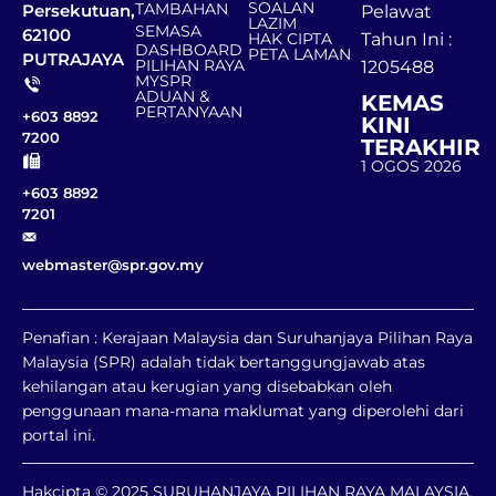
SOALAN
TAMBAHAN
Persekutuan,
Pelawat
LAZIM
SEMASA
62100
HAK CIPTA
Tahun Ini :
DASHBOARD
PETA LAMAN
PUTRAJAYA
PILIHAN RAYA
1205488
MYSPR
ADUAN &
KEMAS
PERTANYAAN
+603 8892
KINI
7200
TERAKHIR
1 OGOS 2026
+603 8892
7201
webmaster@spr.gov.my
Penafian : Kerajaan Malaysia dan Suruhanjaya Pilihan Raya
Malaysia (SPR) adalah tidak bertanggungjawab atas
kehilangan atau kerugian yang disebabkan oleh
penggunaan mana-mana maklumat yang diperolehi dari
portal ini.
Hakcipta © 2025 SURUHANJAYA PILIHAN RAYA MALAYSIA.