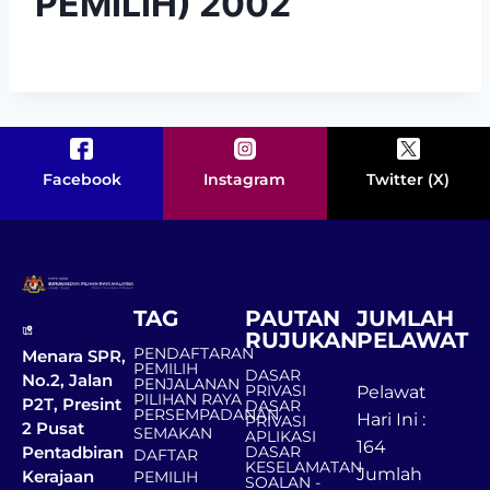
PEMILIH) 2002
Facebook
Instagram
Twitter (X)
TAG
PAUTAN
JUMLAH
RUJUKAN
PELAWAT
PENDAFTARAN
Menara SPR,
PEMILIH
DASAR
No.2, Jalan
PENJALANAN
PRIVASI
Pelawat
PILIHAN RAYA
P2T, Presint
DASAR
PERSEMPADANAN
Hari Ini :
PRIVASI
2 Pusat
SEMAKAN
APLIKASI
164
DASAR
Pentadbiran
DAFTAR
KESELAMATAN
Jumlah
Kerajaan
PEMILIH
SOALAN -