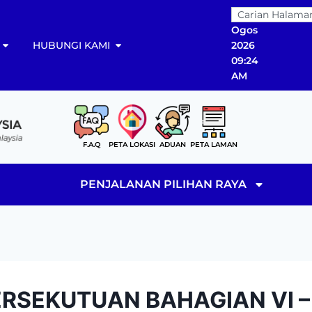
07
Ogos
HUBUNGI KAMI
2026
09:24
AM
F.A.Q
PETA LOKASI
ADUAN
PETA LAMAN
PENJALANAN PILIHAN RAYA
RSEKUTUAN BAHAGIAN VI –