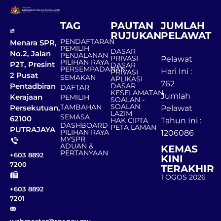
TAG
PAUTAN
JUMLAH
RUJUKAN
PELAWAT
PENDAFTARAN
Menara SPR,
PEMILIH
DASAR
No.2, Jalan
PENJALANAN
PRIVASI
Pelawat
PILIHAN RAYA
P2T, Presint
DASAR
PERSEMPADANAN
Hari Ini :
PRIVASI
2 Pusat
SEMAKAN
APLIKASI
762
DASAR
Pentadbiran
DAFTAR
KESELAMATAN
Jumlah
Kerajaan
PEMILIH
SOALAN -
SOALAN
TAMBAHAN
Persekutuan,
Pelawat
LAZIM
SEMASA
62100
HAK CIPTA
Tahun Ini :
DASHBOARD
PETA LAMAN
PUTRAJAYA
PILIHAN RAYA
1206086
MYSPR
ADUAN &
KEMAS
PERTANYAAN
+603 8892
KINI
7200
TERAKHIR
1 OGOS 2026
+603 8892
7201
webmaster@spr.gov.my