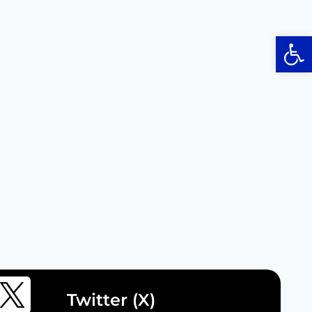
Op
Twitter (X)