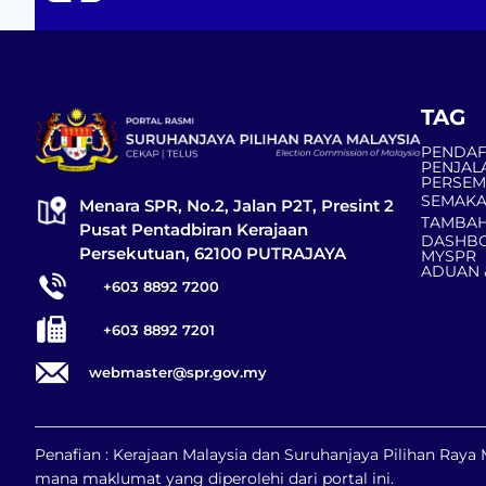
TAG
PENDAF
PENJAL
PERSE
SEMAKA
Menara SPR, No.2, Jalan P2T, Presint 2
TAMBAH
Pusat Pentadbiran Kerajaan
DASHBO
Persekutuan, 62100 PUTRAJAYA
MYSPR
ADUAN 
+603 8892 7200
+603 8892 7201
webmaster@spr.gov.my
Penafian : Kerajaan Malaysia dan Suruhanjaya Pilihan Ray
mana maklumat yang diperolehi dari portal ini.