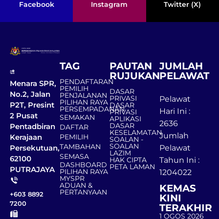
Facebook
Instagram
Twitter (X)
TAG
PAUTAN
JUMLAH
RUJUKAN
PELAWAT
PENDAFTARAN
Menara SPR,
PEMILIH
DASAR
No.2, Jalan
PENJALANAN
PRIVASI
Pelawat
PILIHAN RAYA
P2T, Presint
DASAR
PERSEMPADANAN
Hari Ini :
PRIVASI
2 Pusat
SEMAKAN
APLIKASI
2636
DASAR
Pentadbiran
DAFTAR
KESELAMATAN
Jumlah
Kerajaan
PEMILIH
SOALAN -
SOALAN
TAMBAHAN
Persekutuan,
Pelawat
LAZIM
SEMASA
62100
HAK CIPTA
Tahun Ini :
DASHBOARD
PETA LAMAN
PUTRAJAYA
PILIHAN RAYA
1204022
MYSPR
ADUAN &
KEMAS
PERTANYAAN
+603 8892
KINI
7200
TERAKHIR
1 OGOS 2026