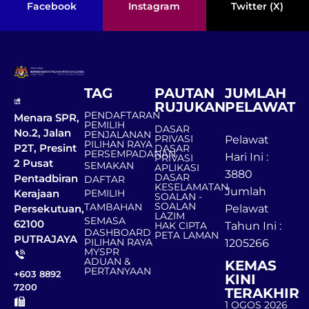
Facebook
Instagram
Twitter (X)
TAG
PAUTAN
JUMLAH
RUJUKAN
PELAWAT
PENDAFTARAN
Menara SPR,
PEMILIH
DASAR
No.2, Jalan
PENJALANAN
PRIVASI
Pelawat
PILIHAN RAYA
P2T, Presint
DASAR
PERSEMPADANAN
Hari Ini :
PRIVASI
2 Pusat
SEMAKAN
APLIKASI
3880
DASAR
Pentadbiran
DAFTAR
KESELAMATAN
Jumlah
Kerajaan
PEMILIH
SOALAN -
SOALAN
TAMBAHAN
Persekutuan,
Pelawat
LAZIM
SEMASA
62100
HAK CIPTA
Tahun Ini :
DASHBOARD
PETA LAMAN
PUTRAJAYA
PILIHAN RAYA
1205266
MYSPR
ADUAN &
KEMAS
PERTANYAAN
+603 8892
KINI
7200
TERAKHIR
1 OGOS 2026