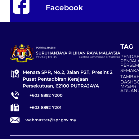
Facebook
TAG
PENDAF
PENJAL
PERSE
SEMAKA
Menara SPR, No.2, Jalan P2T, Presint 2
TAMBAH
Pusat Pentadbiran Kerajaan
DASHBO
Persekutuan, 62100 PUTRAJAYA
MYSPR
ADUAN 
+603 8892 7200
+603 8892 7201
webmaster@spr.gov.my